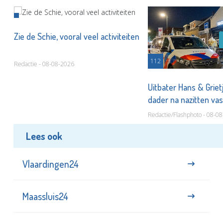
Zie de Schie, vooral veel activiteiten
112
Redactie - 08-08-2026
Uitbater Hans & Griet
dader na nazitten va
Redactie/Flashphoto - 08-0
Lees ook
Vlaardingen24
Maassluis24