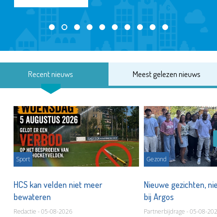
Recent nieuws
Meest gelezen nieuws
Sport
Gezond
HCS kan velden niet meer
Nieuwe gezichten, ni
bewateren
bij Argos
Redactie - 05-08-2026
Partnerbijdrage - 05-08-20