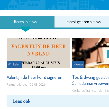
Recent nieuws
Meest gelezen nieuws
Winkelen
Nieuws
Valentijn de Heer komt signeren
Tbs & dwang geëist 
Schiedamse vrouwe
Partnerbijdrage - 06-08-2026
Cerberus/Frank van den Els
Lees ook