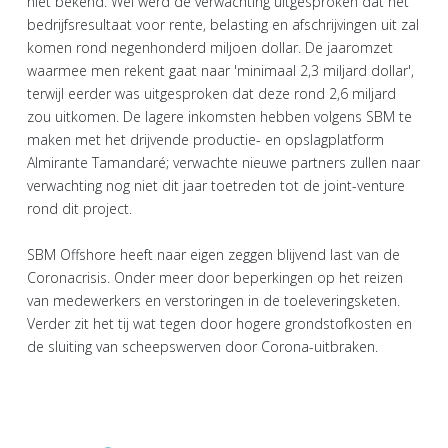
niet bekend. Wel werd de verwachting uitgesproken dat het
bedrijfsresultaat voor rente, belasting en afschrijvingen uit zal
komen rond negenhonderd miljoen dollar. De jaaromzet
waarmee men rekent gaat naar 'minimaal 2,3 miljard dollar',
terwijl eerder was uitgesproken dat deze rond 2,6 miljard
zou uitkomen. De lagere inkomsten hebben volgens SBM te
maken met het drijvende productie- en opslagplatform
Almirante Tamandaré; verwachte nieuwe partners zullen naar
verwachting nog niet dit jaar toetreden tot de joint-venture
rond dit project.
SBM Offshore heeft naar eigen zeggen blijvend last van de
Coronacrisis. Onder meer door beperkingen op het reizen
van medewerkers en verstoringen in de toeleveringsketen.
Verder zit het tij wat tegen door hogere grondstofkosten en
de sluiting van scheepswerven door Corona-uitbraken.