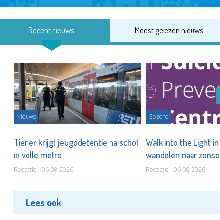
Recent nieuws
Meest gelezen nieuws
Nieuws
Gezond
Tiener krijgt jeugddetentie na schot
Walk into the Light i
in volle metro
wandelen naar zonso
te staan bij suïcide
Redactie - 06-08-2026
Redactie - 06-08-2026
Lees ook