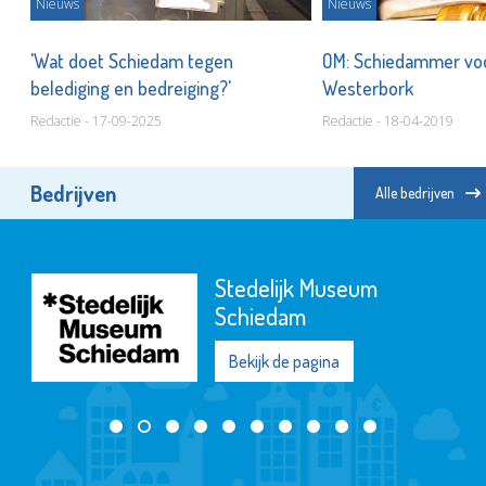
Nieuws
Nieuws
'Wat doet Schiedam tegen
OM: Schiedammer voo
belediging en bedreiging?'
Westerbork
Redactie - 17-09-2025
Redactie - 18-04-2019
Bedrijven
Alle bedrijven
Poppodium De
Kroepoekfabriek
Bekijk de pagina