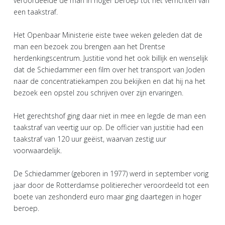
veroordeelde de man in hoger beroep tot het verrichten van
een taakstraf.
Het Openbaar Ministerie eiste twee weken geleden dat de
man een bezoek zou brengen aan het Drentse
herdenkingscentrum. Justitie vond het ook billijk en wenselijk
dat de Schiedammer een film over het transport van Joden
naar de concentratiekampen zou bekijken en dat hij na het
bezoek een opstel zou schrijven over zijn ervaringen.
Het gerechtshof ging daar niet in mee en legde de man een
taakstraf van veertig uur op. De officier van justitie had een
taakstraf van 120 uur geëist, waarvan zestig uur
voorwaardelijk.
De Schiedammer (geboren in 1977) werd in september vorig
jaar door de Rotterdamse politierecher veroordeeld tot een
boete van zeshonderd euro maar ging daartegen in hoger
beroep.