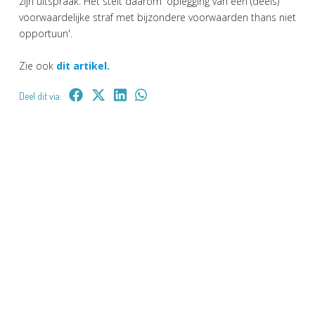
zijn uitspraak. Het stelt daarom 'oplegging van een (deels)
voorwaardelijke straf met bijzondere voorwaarden thans niet
opportuun'.
Zie ook
dit artikel.
Deel dit via: