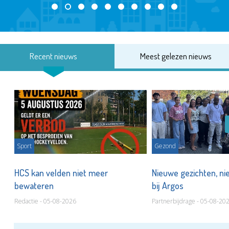
Recent nieuws
Meest gelezen nieuws
Sport
Gezond
HCS kan velden niet meer
Nieuwe gezichten, ni
bewateren
bij Argos
Redactie - 05-08-2026
Partnerbijdrage - 05-08-20