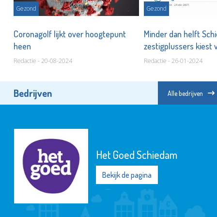
Gezond
Gezond
,
Coronagolf lijkt over hoogtepunt
Minder dan helft Sc
heen
zestigplussers kiest 
Redactie - 20-08-2024
Redactie - 26-01-2024
Bedrijven
Alle bedrijven
Het Goed Schiedam
Bekijk de pagina