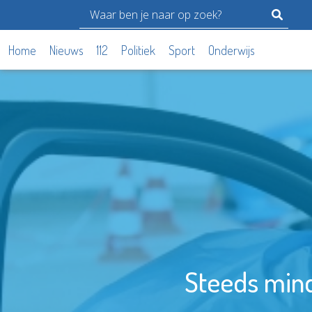
Home
Nieuws
112
Politiek
Sport
Onderwijs
Steeds mind