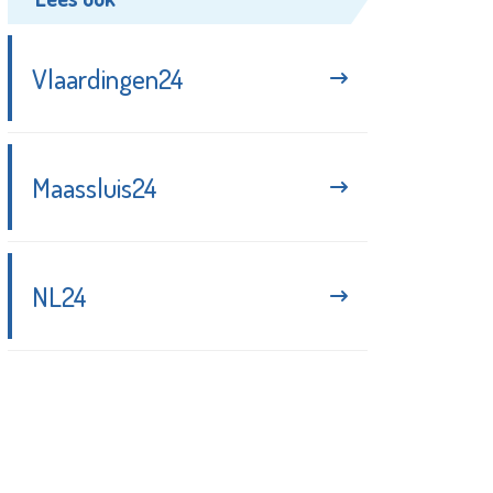
Vlaardingen24
Maassluis24
NL24
Blijf up-to-date