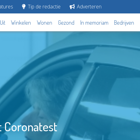
tures
Tip de redactie
Adverteren
Uit
Winkelen
Wonen
Gezond
In memoriam
Bedrijven
t Coronatest