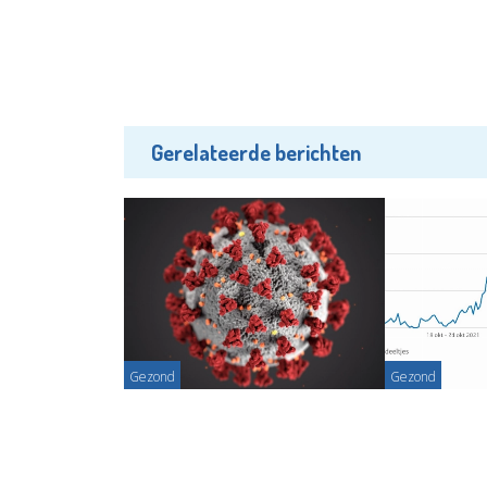
Gerelateerde berichten
Gezond
Gezond
Coronagolf lijkt over hoogtepunt
Minder dan h
heen
zestigplusser