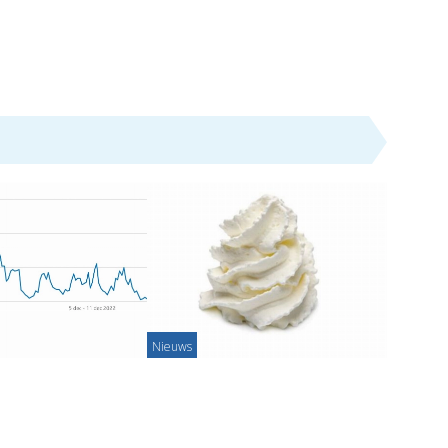
Nieuws
elft Schiedamse
'Gebakjesboete' hoeft niet
s kiest voor
betaald, geld naar Voedselbank