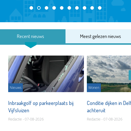
Recent nieuws
Meest gelezen nieuws
Nieuws
Wonen
Inbraakgolf op parkeerplaats bij
Conditie dijken in Del
Vijfsluizen
achteruit
Redactie - 07-08-2026
Redactie - 07-08-2026