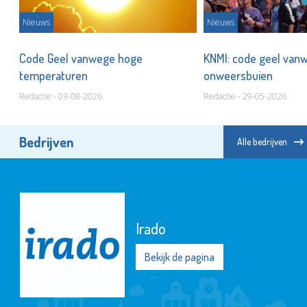
Nieuws
Nieuws
Code Geel vanwege hoge
KNMI: code geel van
temperaturen
onweersbuien
Redactie - 03-08-2026
Redactie - 29-05-2026
Bedrijven
Alle bedrijven
Irado
Bekijk de pagina