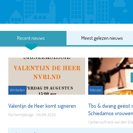
Recent nieuws
Meest gelezen nieuws
Winkelen
Nieuws
Valentijn de Heer komt signeren
Tbs & dwang geëist 
Schiedamse vrouwe
Partnerbijdrage - 06-08-2026
Cerberus/Frank van den Els