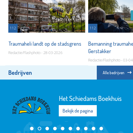
112
112
Traumaheli landt op de stadsgrens
Bemanning traumahel
Gerstakker
Redactie/Flashphoto - 28-03-2026
Redactie/Flashphoto - 03-0
Bedrijven
Alle bedrijven
Het Schiedams Boekhuis
Bekijk de pagina