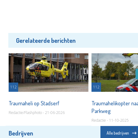
Gerelateerde berichten
112
112
e
Traumaheli op Stadserf
Traumahelikopter na
Parkweg
Redactie/Flashphoto - 21-06-2026
Redactie - 11-10-2025
Bedrijven
Alle bedrijven