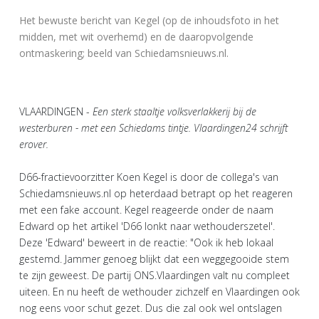
Het bewuste bericht van Kegel (op de inhoudsfoto in het
midden, met wit overhemd) en de daaropvolgende
ontmaskering; beeld van Schiedamsnieuws.nl.
VLAARDINGEN -
Een sterk staaltje volksverlakkerij bij de
westerburen - met een Schiedams tintje. Vlaardingen24 schrijft
erover.
D66-fractievoorzitter Koen Kegel is door de collega's van
Schiedamsnieuws.nl op heterdaad betrapt op het reageren
met een fake account. Kegel reageerde onder de naam
Edward op het artikel 'D66 lonkt naar wethouderszetel'.
Deze 'Edward' beweert in de reactie: "Ook ik heb lokaal
gestemd. Jammer genoeg blijkt dat een weggegooide stem
te zijn geweest. De partij ONS.Vlaardingen valt nu compleet
uiteen. En nu heeft de wethouder zichzelf en Vlaardingen ook
nog eens voor schut gezet. Dus die zal ook wel ontslagen