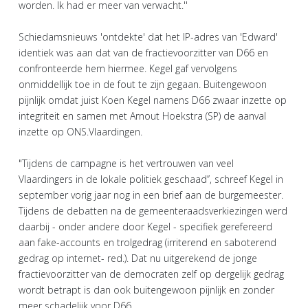
worden. Ik had er meer van verwacht.''
Schiedamsnieuws 'ontdekte' dat het IP-adres van 'Edward'
identiek was aan dat van de fractievoorzitter van D66 en
confronteerde hem hiermee. Kegel gaf vervolgens
onmiddellijk toe in de fout te zijn gegaan. Buitengewoon
pijnlijk omdat juist Koen Kegel namens D66 zwaar inzette op
integriteit en samen met Arnout Hoekstra (SP) de aanval
inzette op ONS.Vlaardingen.
"Tijdens de campagne is het vertrouwen van veel
Vlaardingers in de lokale politiek geschaad’’, schreef Kegel in
september vorig jaar nog in een brief aan de burgemeester.
Tijdens de debatten na de gemeenteraadsverkiezingen werd
daarbij - onder andere door Kegel - specifiek gerefereerd
aan fake-accounts en trolgedrag (irriterend en saboterend
gedrag op internet- red.). Dat nu uitgerekend de jonge
fractievoorzitter van de democraten zelf op dergelijk gedrag
wordt betrapt is dan ook buitengewoon pijnlijk en zonder
meer schadelijk voor D66.