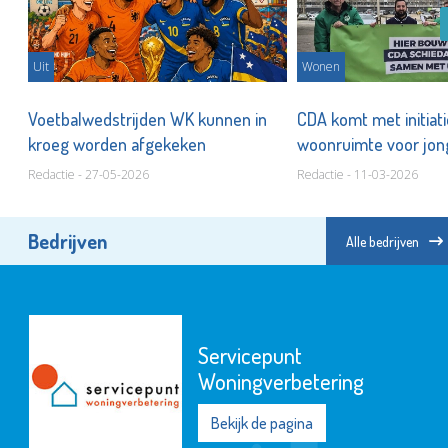
Uit
Wonen
et
Voetbalwedstrijden WK kunnen in
CDA komt met initiati
kroeg worden afgekeken
woonruimte voor jo
Redactie - 27-05-2026
Redactie - 11-03-2026
Bedrijven
Alle bedrijven
Servicepunt
Woningverbetering
Bekijk de pagina