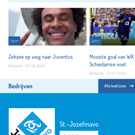
Sport
Sport
t
Zirkzee op weg naar Juventus
Mooiste goal van WK
Schiedamse voet
Redactie - 07-08-2026
Redactie - 27-07-2026
Bedrijven
Alle bedrijven
St.-Jozefmavo