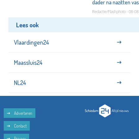
dader na nazitten va
Redactie/Flashphoto - 08-0
Lees ook
Vlaardingen24
Maassluis24
NL24
Adverteren
Contact
Privacy