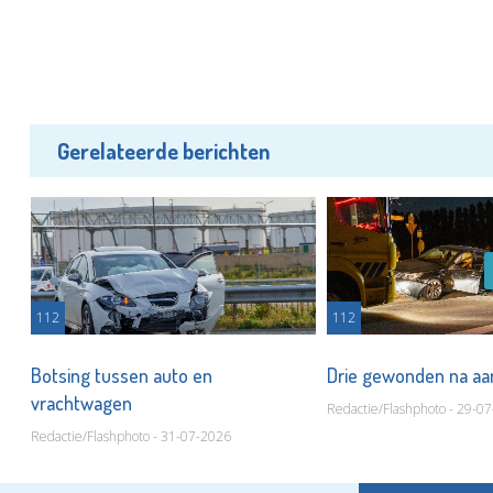
Gerelateerde berichten
112
112
t
Botsing tussen auto en
Drie gewonden na aa
vrachtwagen
Redactie/Flashphoto - 29-0
Redactie/Flashphoto - 31-07-2026