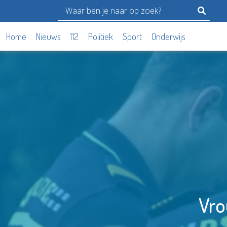
Home
Nieuws
112
Politiek
Sport
Onderwijs
Vro