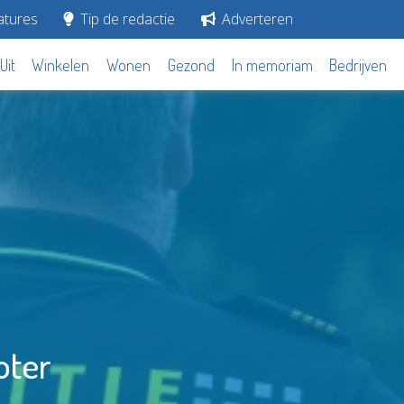
tures
Tip de redactie
Adverteren
Uit
Winkelen
Wonen
Gezond
In memoriam
Bedrijven
oter