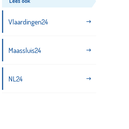
Lees ook
Vlaardingen24
Maassluis24
NL24
Blijf up-to-date