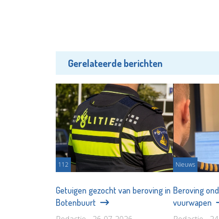
Gerelateerde berichten
112
Nieuws
Getuigen gezocht van beroving in
Beroving ond
Botenbuurt
vuurwapen
Redactie - 26-07-2026
Redactie - 2