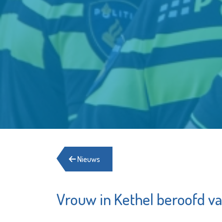
Nieuws
Vrouw in Kethel beroofd va
Schuldhulpmaatje
Ale
voo
Bekijk de pagina