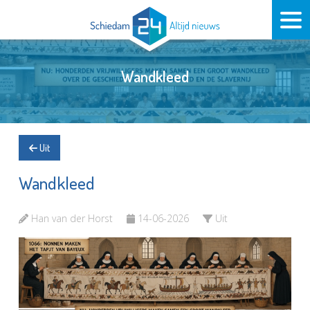
Wandkleed
Uit
Wandkleed
Han van der Horst
14-06-2026
Uit