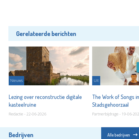
Gerelateerde berichten
Nieuws
Uit
t
Lezing over reconstructie digitale
The Work of Songs i
kasteelruïne
Stadsgehoorzaal
Redactie - 22-06-2026
Partnerbijdrage - 19-06-20
Bedrijven
Alle bedrijven