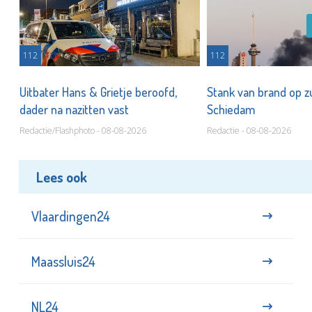
112
112
Uitbater Hans & Grietje beroofd,
Stank van brand op zu
dader na nazitten vast
Schiedam
Redactie/Flashphoto - 08-08-2026
Redactie - 08-08-2026
Lees ook
Vlaardingen24
Maassluis24
NL24