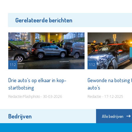
Gerelateerde berichten
112
112
Drie auto's op elkaar in kop-
Gewonde na botsing 
startbotsing
auto's
Redactie/Flashphoto - 30-03-2026
Redactie - 17-12-2025
Bedrijven
Alle bedrijven