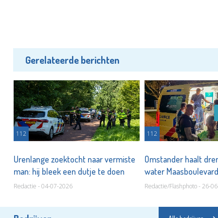
Gerelateerde berichten
112
112
Urenlange zoektocht naar vermiste
Omstander haalt dren
man: hij bleek een dutje te doen
water Maasboulevar
Redactie - 04-07-2026
Redactie/Flashphoto - 26-0