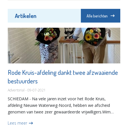
Artikelen
Alle berichten
Rode Kruis-afdeling dankt twee afzwaaiende
bestuurders
Advertorial - 09-07-2021
SCHIEDAM - Na vele jaren inzet voor het Rode Kruis,
afdeling Nieuwe Waterweg-Noord, hebben we afscheid
genomen van twee zeer gewaardeerde vrijwilligers.Wim
Goedendorp heeft tijdens zijn acht jaar voorzitterschap van
Lees meer
het afdel...