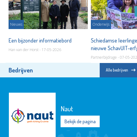
Nieuws
Onderwijs
js
Een bijzonder informatiebord
Schiedamse leerling
nieuwe SchavUIT-er
Han van der Horst - 17-05-2026
Partnerbijdrage - 07-05-20
Bedrijven
Alle bedrijven
Naut
Bekijk de pagina