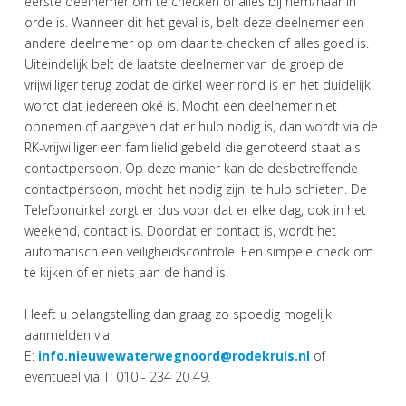
eerste deelnemer om te checken of alles bij hem/haar in
orde is. Wanneer dit het geval is, belt deze deelnemer een
andere deelnemer op om daar te checken of alles goed is.
Uiteindelijk belt de laatste deelnemer van de groep de
vrijwilliger terug zodat de cirkel weer rond is en het duidelijk
wordt dat iedereen oké is. Mocht een deelnemer niet
opnemen of aangeven dat er hulp nodig is, dan wordt via de
RK-vrijwilliger een familielid gebeld die genoteerd staat als
contactpersoon. Op deze manier kan de desbetreffende
contactpersoon, mocht het nodig zijn, te hulp schieten. De
Telefooncirkel zorgt er dus voor dat er elke dag, ook in het
weekend, contact is. Doordat er contact is, wordt het
automatisch een veiligheidscontrole. Een simpele check om
te kijken of er niets aan de hand is.
Heeft u belangstelling dan graag zo spoedig mogelijk
aanmelden via
E:
info.nieuwewaterwegnoord@rodekruis.nl
of
eventueel via T: 010 - 234 20 49.