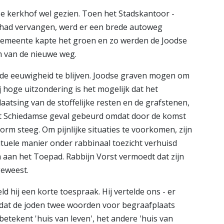
se kerkhof wel gezien. Toen het Stadskantoor -
 had vervangen, werd er een brede autoweg
 gemeente kapte het groen en zo werden de Joodse
m van de nieuwe weg.
 de eeuwigheid te blijven. Joodse graven mogen om
 hoge uitzondering is het mogelijk dat het
atsing van de stoffelijke resten en de grafstenen,
 het Schiedamse geval gebeurd omdat door de komst
rm steeg. Om pijnlijke situaties te voorkomen, zijn
rituele manier onder rabbinaal toezicht verhuisd
 aan het Toepad. Rabbijn Vorst vermoedt dat zijn
geweest.
d hij een korte toespraak. Hij vertelde ons - er
- dat de joden twee woorden voor begraafplaats
etekent 'huis van leven', het andere 'huis van