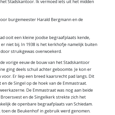
het Stadskantoor. Ik vermoed iets uit het midden
 door burgemeester Harald Bergmann en de
d ooit een kleine joodse begraafplaats kende,
niet bij. In 1938 is het kerkhofje namelijk buiten
l door struikgewas overwoekerd.
an de vorige eeuw de bouw van het Stadskantoor
ïne ging deels schuil achter geboomte. Je kon er
voor. Er liep een breed kaarsrecht pad langs. Dit
 en de Singel op de hoek van de Emmastraat.
dweerkazerne. De Emmastraat was nog aan beide
roersvest en de Singelkerk strekte zich het
kelijk de openbare begraafplaats van Schiedam.
d, toen de Beukenhof in gebruik werd genomen.