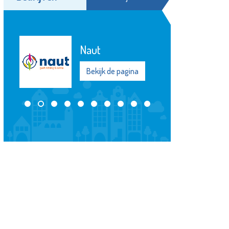
Stedelijk
Gymnasium
Schiedam
Bekijk de pagina