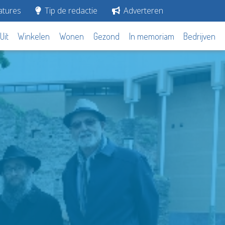
tures
Tip de redactie
Adverteren
Uit
Winkelen
Wonen
Gezond
In memoriam
Bedrijven