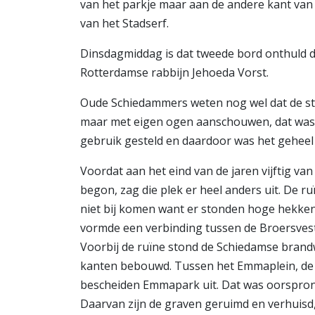
van het parkje maar aan de andere kant van 
van het Stadserf.
Dinsdagmiddag is dat tweede bord onthuld
Rotterdamse rabbijn Jehoeda Vorst.
Oude Schiedammers weten nog wel dat de sta
maar met eigen ogen aanschouwen, dat was er 
gebruik gesteld en daardoor was het gehee
Voordat aan het eind van de jaren vijftig v
begon, zag die plek er heel anders uit. De ru
niet bij komen want er stonden hoge hekken 
vormde een verbinding tussen de Broersvest
Voorbij de ruïne stond de Schiedamse bran
kanten bebouwd. Tussen het Emmaplein, de B
bescheiden Emmapark uit. Dat was oorspron
Daarvan zijn de graven geruimd en verhuis