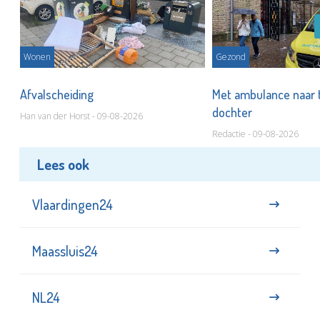
Wonen
Gezond
Afvalscheiding
Met ambulance naar 
dochter
Han van der Horst - 09-08-2026
Redactie - 09-08-2026
Lees ook
Vlaardingen24
Maassluis24
NL24