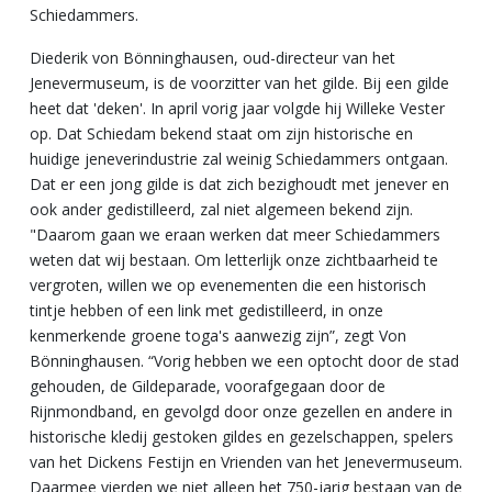
Schiedammers.
Diederik von Bönninghausen, oud-directeur van het
Jenevermuseum, is de voorzitter van het gilde. Bij een gilde
heet dat 'deken'. In april vorig jaar volgde hij Willeke Vester
op. Dat Schiedam bekend staat om zijn historische en
huidige jeneverindustrie zal weinig Schiedammers ontgaan.
Dat er een jong gilde is dat zich bezighoudt met jenever en
ook ander gedistilleerd, zal niet algemeen bekend zijn.
"Daarom gaan we eraan werken dat meer Schiedammers
weten dat wij bestaan. Om letterlijk onze zichtbaarheid te
vergroten, willen we op evenementen die een historisch
tintje hebben of een link met gedistilleerd, in onze
kenmerkende groene toga's aanwezig zijn”, zegt Von
Bönninghausen. “Vorig hebben we een optocht door de stad
gehouden, de Gildeparade, voorafgegaan door de
Rijnmondband, en gevolgd door onze gezellen en andere in
historische kledij gestoken gildes en gezelschappen, spelers
van het Dickens Festijn en Vrienden van het Jenevermuseum.
Daarmee vierden we niet alleen het 750-jarig bestaan van de