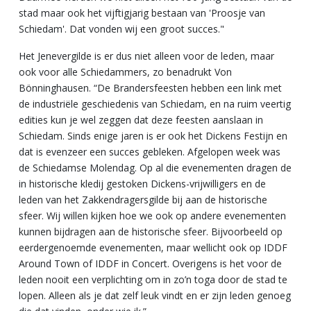
stad maar ook het vijftigjarig bestaan van 'Proosje van
Schiedam'. Dat vonden wij een groot succes."
Het Jenevergilde is er dus niet alleen voor de leden, maar
ook voor alle Schiedammers, zo benadrukt Von
Bönninghausen. “De Brandersfeesten hebben een link met
de industriële geschiedenis van Schiedam, en na ruim veertig
edities kun je wel zeggen dat deze feesten aanslaan in
Schiedam. Sinds enige jaren is er ook het Dickens Festijn en
dat is evenzeer een succes gebleken. Afgelopen week was
de Schiedamse Molendag. Op al die evenementen dragen de
in historische kledij gestoken Dickens-vrijwilligers en de
leden van het Zakkendragersgilde bij aan de historische
sfeer. Wij willen kijken hoe we ook op andere evenementen
kunnen bijdragen aan de historische sfeer. Bijvoorbeeld op
eerdergenoemde evenementen, maar wellicht ook op IDDF
Around Town of IDDF in Concert. Overigens is het voor de
leden nooit een verplichting om in zo’n toga door de stad te
lopen. Alleen als je dat zelf leuk vindt en er zijn leden genoeg