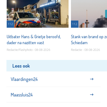
112
112
Uitbater Hans & Grietje beroofd,
Stank van brand op zu
dader na nazitten vast
Schiedam
Redactie/Flashphoto - 08-08-2026
Redactie - 08-08-2026
Lees ook
Vlaardingen24
Maassluis24