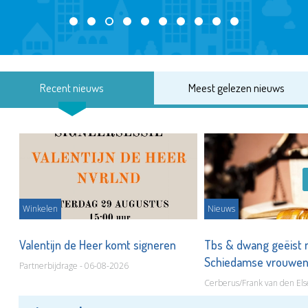
Recent nieuws
Meest gelezen nieuws
Winkelen
Nieuws
Valentijn de Heer komt signeren
Tbs & dwang geëist 
Schiedamse vrouwe
Partnerbijdrage - 06-08-2026
Cerberus/Frank van den Els