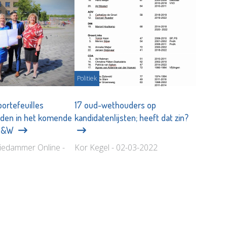
Politiek
portefeuilles
17 oud-wethouders op
rden in het komende
kandidatenlijsten; heeft dat zin?
 B&W
iedammer Online -
Kor Kegel - 02-03-2022