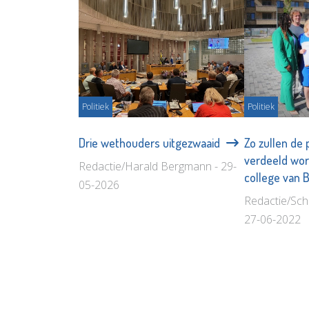
Politiek
Politiek
Drie wethouders uitgezwaaid
Zo zullen de 
verdeeld wo
Redactie/Harald Bergmann - 29-
college van
05-2026
Redactie/Sch
27-06-2022