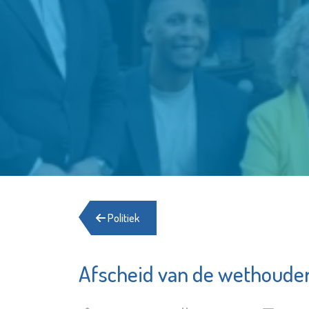
Politiek
Afscheid van de wethoude
Francis
St.-Jozefmavo
Bekijk d