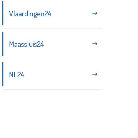
Vlaardingen24
Maassluis24
NL24
Blijf up-to-date