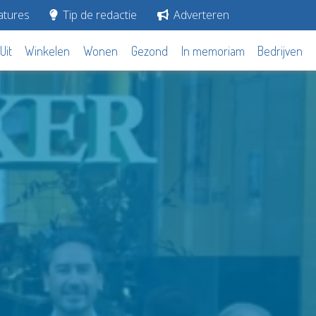
tures
Tip de redactie
Adverteren
Uit
Winkelen
Wonen
Gezond
In memoriam
Bedrijven