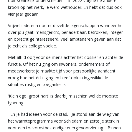
ook Koninklijk onderscheiden. In 2022 volgde de andere
kroon op het werk, je werd wethouder. En hebt dat dus ook
vier jaar gedaan.
Vrijwel iedereen noemt dezelfde eigenschappen wanneer het
over jou gaat: mensgericht, benaderbaar, betrokken, integer
en oprecht geïnteresseerd. Veel ambtenaren geven aan dat
je echt als college voelde.
Met altijd oog voor de mens achter het dossier en achter de
functie. Of het nu ging om inwoners, ondernemers of
medewerkers: je maakte tijd voor persoonlijke aandacht,
vroeg hoe het écht ging en bleef ook in ingewikkelde
situaties rustig en toegankelijk.
'Klein ego, groot hart' is daarbij misschien wel de mooiste
typering.
En je had ideeën voor de stad. Je stond aan de wieg van
het warmteprogramma voor Schiedam en zette je sterk in
voor een toekomstbestendige energievoorziening. Binnen