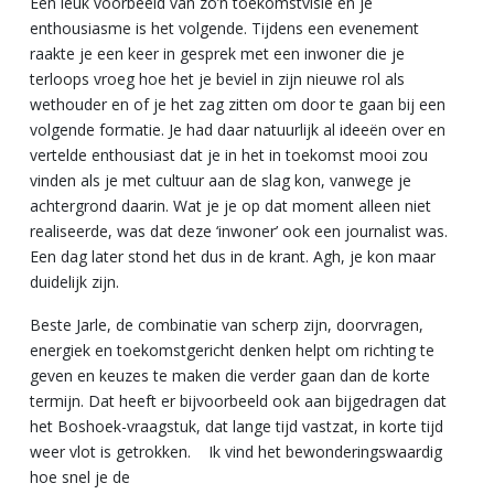
Een leuk voorbeeld van zo’n toekomstvisie en je
enthousiasme is het volgende. Tijdens een evenement
raakte je een keer in gesprek met een inwoner die je
terloops vroeg hoe het je beviel in zijn nieuwe rol als
wethouder en of je het zag zitten om door te gaan bij een
volgende formatie. Je had daar natuurlijk al ideeën over en
vertelde enthousiast dat je in het in toekomst mooi zou
vinden als je met cultuur aan de slag kon, vanwege je
achtergrond daarin. Wat je je op dat moment alleen niet
realiseerde, was dat deze ‘inwoner’ ook een journalist was.
Een dag later stond het dus in de krant. Agh, je kon maar
duidelijk zijn.
Beste Jarle,
de combinatie van scherp zijn, doorvragen,
energiek en toekomstgericht denken helpt om richting te
geven en keuzes te maken die verder gaan dan de korte
termijn. Dat heeft er bijvoorbeeld ook aan bijgedragen dat
het Boshoek-vraagstuk, dat lange tijd vastzat, in korte tijd
weer vlot is getrokken. Ik vind het bewonderingswaardig
hoe snel je de