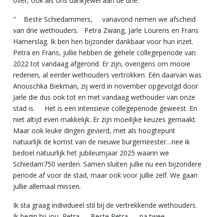
over, ook als ons dankjewel aan de drie.
" Beste Schiedammers, vanavond nemen we afscheid
van drie wethouders. Petra Zwang, Jarle Lourens en Frans
Hamerslag. Ik ben hen bijzonder dankbaar voor hun inzet.
Petra en Frans, jullie hebben de gehele collegeperiode van
2022 tot vandaag afgerond. Er zijn, overigens om mooie
redenen, al eerder wethouders vertrokken. Eén daarvan was
Anouschka Biekman, zij werd in november opgevolgd door
Jarle die dus ook tot en met vandaag wethouder van onze
stad is. Het is een intensieve collegeperiode geweest. En
niet altijd even makkelijk. Er zijn moeilijke keuzes gemaakt.
Maar ook leuke dingen gevierd, met als hoogtepunt
natuurlijk de komst van de nieuwe burgemeester…nee ik
bedoel natuurlijk het jubileumjaar 2025 waarin we
Schiedam750 vierden. Samen sluiten jullie nu een bijzondere
periode af voor de stad, maar ook voor jullie zelf. We gaan
jullie allemaal missen.
Ik sta graag individueel stil bij de vertrekkende wethouders.
Ik begin bij jou, Petra. Beste Petra, na twee