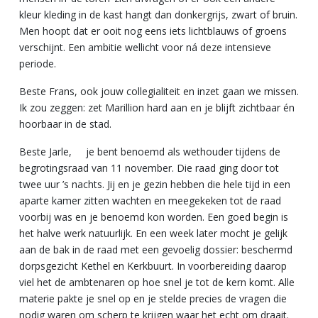
kleur kleding in de kast hangt dan donkergrijs, zwart of bruin.
Men hoopt dat er ooit nog eens iets lichtblauws of groens
verschijnt. Een ambitie wellicht voor ná deze intensieve
periode.
Beste Frans, ook jouw collegialiteit en inzet gaan we missen.
Ik zou zeggen: zet Marillion hard aan en je blijft zichtbaar én
hoorbaar in de stad.
Beste Jarle, je bent benoemd als wethouder tijdens de
begrotingsraad van 11 november. Die raad ging door tot
twee uur ’s nachts. Jij en je gezin hebben die hele tijd in een
aparte kamer zitten wachten en meegekeken tot de raad
voorbij was en je benoemd kon worden. Een goed begin is
het halve werk natuurlijk. En een week later mocht je gelijk
aan de bak in de raad met een gevoelig dossier: beschermd
dorpsgezicht Kethel en Kerkbuurt. In voorbereiding daarop
viel het de ambtenaren op hoe snel je tot de kern komt. Alle
materie pakte je snel op en je stelde precies de vragen die
nodig waren om scherp te krijgen waar het echt om draait.