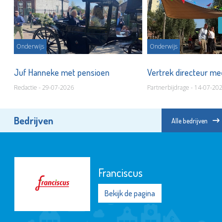
Onderwijs
Onderwijs
Juf Hanneke met pensioen
Vertrek directeur m
Redactie - 29-07-2026
Partnerbijdrage - 14-07-20
Bedrijven
Alle bedrijven
Franciscus
Bekijk de pagina