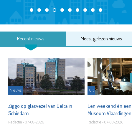
Recent nieuws
Meest gelezen nieuws
Nieuws
Uit
len
Ziggo op glasvezel van Delta in
Een weekend én een 
Schiedam
Museum Vlaardinge
Redactie - 07-08-2026
Redactie - 07-08-2026