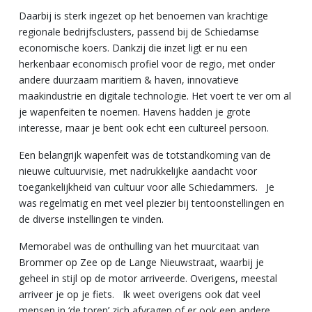
Daarbij is sterk ingezet op het benoemen van krachtige
regionale bedrijfsclusters, passend bij de Schiedamse
economische koers. Dankzij die inzet ligt er nu een
herkenbaar economisch profiel voor de regio, met onder
andere duurzaam maritiem & haven, innovatieve
maakindustrie en digitale technologie. Het voert te ver om al
je wapenfeiten te noemen. Havens hadden je grote
interesse, maar je bent ook echt een cultureel persoon.
Een belangrijk wapenfeit was de totstandkoming van de
nieuwe cultuurvisie, met nadrukkelijke aandacht voor
toegankelijkheid van cultuur voor alle Schiedammers. Je
was regelmatig en met veel plezier bij tentoonstellingen en
de diverse instellingen te vinden.
Memorabel was de onthulling van het muurcitaat van
Brommer op Zee op de Lange Nieuwstraat, waarbij je
geheel in stijl op de motor arriveerde. Overigens, meestal
arriveer je op je fiets. Ik weet overigens ook dat veel
mensen in ‘de toren’ zich afvragen of er ook een andere