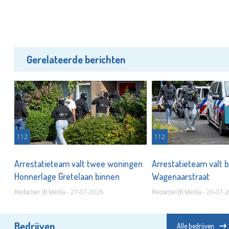
Gerelateerde berichten
112
112
Arrestatieteam valt twee woningen
Arrestatieteam valt 
Honnerlage Gretelaan binnen
Wagenaarstraat
Redactie/ JB Media - 27-07-2026
Redactie/JB Media - 26-07-
Bedrijven
Alle bedrijven