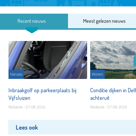
Recent nieuws
Meest gelezen nieuws
Nieuws
Wonen
Inbraakgolf op parkeerplaats bij
Conditie dijken in Del
Vijfsluizen
achteruit
Redactie - 07-08-2026
Redactie - 07-08-2026
Lees ook