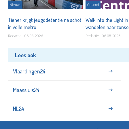
Nieuws
Gezond
Tiener krijgt jeugddetentie na schot
Walk into the Light i
in volle metro
wandelen naar zonso
te staan bij suïcide
Redactie - 06-08-2026
Redactie - 06-08-2026
Lees ook
Vlaardingen24
Maassluis24
NL24