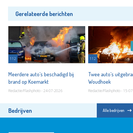
Gerelateerde berichten
112
112
Meerdere auto's beschadigd bij
Twee auto's uitgebra
brand op Koemarkt
Woudhoek
Redactie/Flashphoto - 24-07-2026
Redactie/Flashphoto - 15-0
Bedrijven
Alle bedrijven