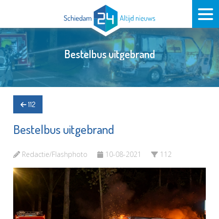
Bestelbus uitgebrand
112
Bestelbus uitgebrand
Redactie/Flashphoto
10-08-2021
112