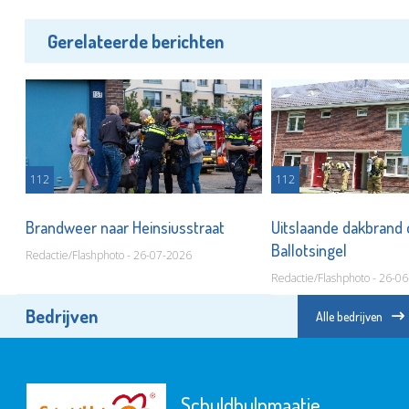
Gerelateerde berichten
112
112
Brandweer naar Heinsiusstraat
Uitslaande dakbrand
Ballotsingel
Redactie/Flashphoto - 26-07-2026
Redactie/Flashphoto - 26-0
Bedrijven
Alle bedrijven
Schuldhulpmaatje