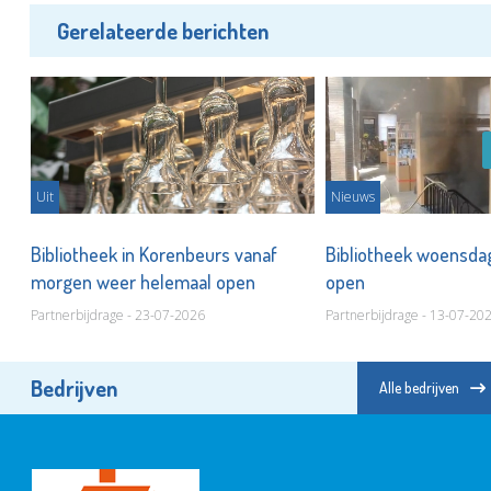
Gerelateerde berichten
Uit
Nieuws
Bibliotheek in Korenbeurs vanaf
Bibliotheek woensda
morgen weer helemaal open
open
Partnerbijdrage - 23-07-2026
Partnerbijdrage - 13-07-20
Bedrijven
Alle bedrijven