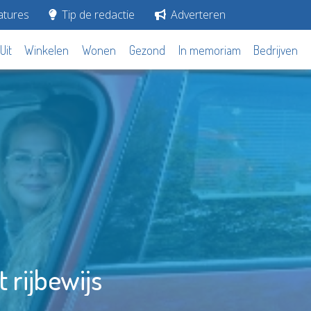
tures
Tip de redactie
Adverteren
Uit
Winkelen
Wonen
Gezond
In memoriam
Bedrijven
 rijbewijs