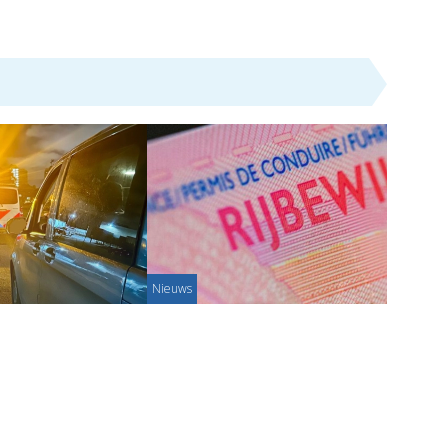
Nieuws
r 'rijles'
Schiedammers hebben relatief
vaak geen rijbewijs
3-07-2025
Redactie - 20-03-2025