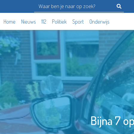
Home
Nieuws
112
Politiek
Sport
Onderwijs
Bijna 7 o