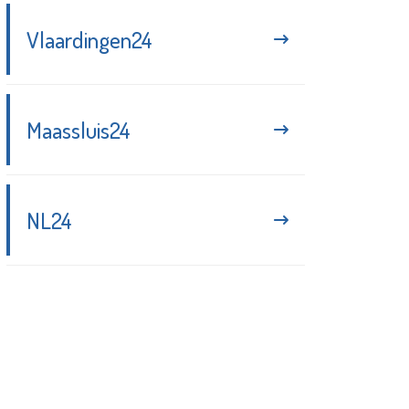
Vlaardingen24
Maassluis24
NL24
Blijf up-to-date