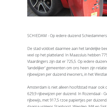
SCHIEDAM - Op iedere duizend Schiedammers heb
De stad voldoet daarmee aan het landelijke beeld
veel op het platteland. In Maassluis hebben 779
Vlaardingers zijn dat er 725,5. Op iedere duiz
'landelijker' gemeenten om ons heen zijn relatie
rijbewijzen per duizend inwoners, in het Westla
Amsterdam is niet alleen hoofdstad maar ook de
629,9 rijbewijzen per duizend. In Rozendaal - 
rijbewijs, met 917,5 rzoe papiertjes per duize
daarna volgens Staphorst, Wierden, Mill en Si