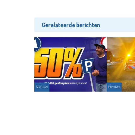
Gerelateerde berichten
Nieuws
Nieuws
Ultieme gids is route naar
Op de bon voo
scooterrijbewijs
Redactie - 1
Partnerbijdrage - 26-02-2026