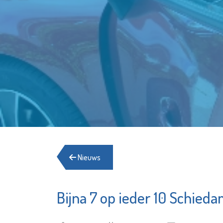
Nieuws
Bijna 7 op ieder 10 Schied
De Maatschappij
Departement
Waterweg-