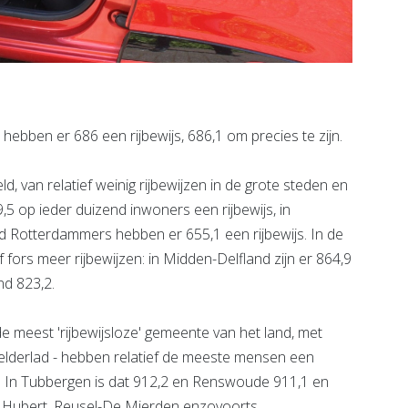
ben er 686 een rijbewijs, 686,1 om precies te zijn.
, van relatief weinig rijbewijzen in de grote steden en
,5 op ieder duizend inwoners een rijbewijs, in
end Rotterdammers hebben er 655,1 een rijbewijs. In de
f fors meer rijbewijzen: in Midden-Delfland zijn er 864,9
nd 823,2.
 meest 'rijbewijsloze' gemeente van het land, met
Gelderlad - hebben relatief de meeste mensen een
nd. In Tubbergen is dat 912,2 en Renswoude 911,1 en
nt Hubert, Reusel-De Mierden enzovoorts.