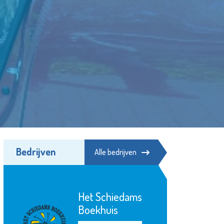
Bedrijven
Alle bedrijven
iedams
Poppodium De
s
Kroepoekfabriek