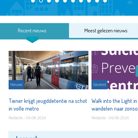
Recent nieuws
Meest gelezen nieuws
Nieuws
Gezond
Tiener krijgt jeugddetentie na schot
Walk into the Light i
in volle metro
wandelen naar zonso
te staan bij suïcide
Redactie - 06-08-2026
Redactie - 06-08-2026