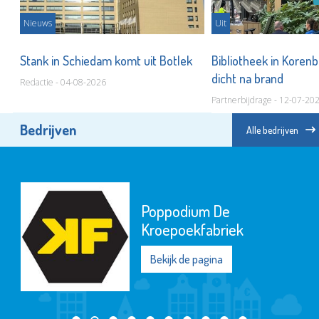
Nieuws
Uit
urs
Stank in Schiedam komt uit Botlek
Bibliotheek in Koren
dicht na brand
Redactie - 04-08-2026
Partnerbijdrage - 12-07-20
Bedrijven
Alle bedrijven
Poppodium De
Kroepoekfabriek
Bekijk de pagina