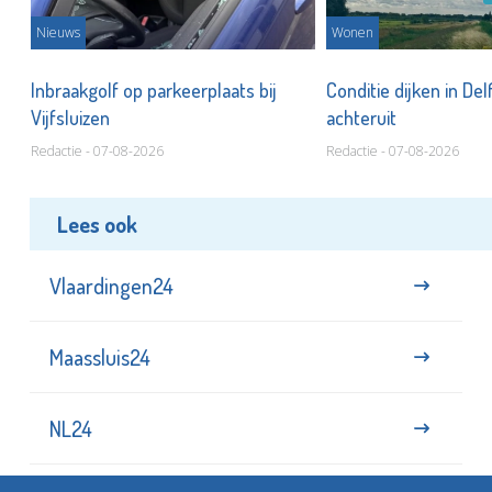
Nieuws
Wonen
Inbraakgolf op parkeerplaats bij
Conditie dijken in Del
Vijfsluizen
achteruit
Redactie - 07-08-2026
Redactie - 07-08-2026
Lees ook
Vlaardingen24
Maassluis24
NL24