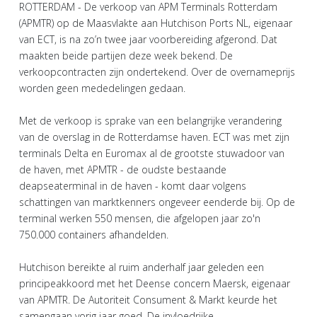
ROTTERDAM - De verkoop van APM Terminals Rotterdam
(APMTR) op de Maasvlakte aan Hutchison Ports NL, eigenaar
van ECT, is na zo’n twee jaar voorbereiding afgerond. Dat
maakten beide partijen deze week bekend. De
verkoopcontracten zijn ondertekend. Over de overnameprijs
worden geen mededelingen gedaan.
Met de verkoop is sprake van een belangrijke verandering
van de overslag in de Rotterdamse haven. ECT was met zijn
terminals Delta en Euromax al de grootste stuwadoor van
de haven, met APMTR - de oudste bestaande
deapseaterminal in de haven - komt daar volgens
schattingen van marktkenners ongeveer eenderde bij. Op de
terminal werken 550 mensen, die afgelopen jaar zo'n
750.000 containers afhandelden.
Hutchison bereikte al ruim anderhalf jaar geleden een
principeakkoord met het Deense concern Maersk, eigenaar
van APMTR. De Autoriteit Consument & Markt keurde het
samengaan vorig jaar goed. De invloedrijke