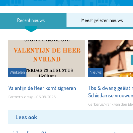
Recent nieuws
Meest gelezen nieuws
Winkelen
Nieuws
Valentijn de Heer komt signeren
Tbs & dwang geëist 
Schiedamse vrouwe
Partnerbijdrage - 06-08-2026
Cerberus/Frank van den Els
Lees ook