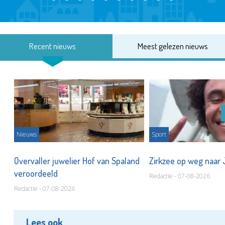
Recent nieuws
Meest gelezen nieuws
Nieuws
Sport
Overvaller juwelier Hof van Spaland
Zirkzee op weg naar
veroordeeld
Redactie - 07-08-2026
Redactie - 07-08-2026
Lees ook