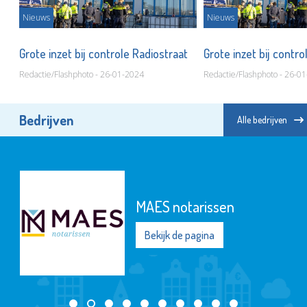
Nieuws
Nieuws
at
Grote inzet bij controle Radiostraat
Grote inzet bij contr
Redactie/Flashphoto - 26-01-2024
Redactie/Flashphoto - 26-0
Bedrijven
Alle bedrijven
MAES notarissen
Bekijk de pagina