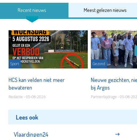
Recent nieuws
Meest gelezen nieuws
Sport
Gezond
HCS kan velden niet meer
Nieuwe gezichten, ni
bewateren
bij Argos
Redactie - 05-08-2026
Partnerbijdrage - 05-08-20
Lees ook
Vlaardingen24