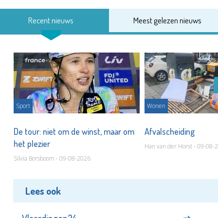
Recent nieuws
Meest gelezen nieuws
Sport
Wonen
De tour: niet om de winst, maar om
Afvalscheiding
het plezier
Han van der Horst - 09-08-
Silvia Borsboom - 09-08-2026
Lees ook
Vlaardingen24