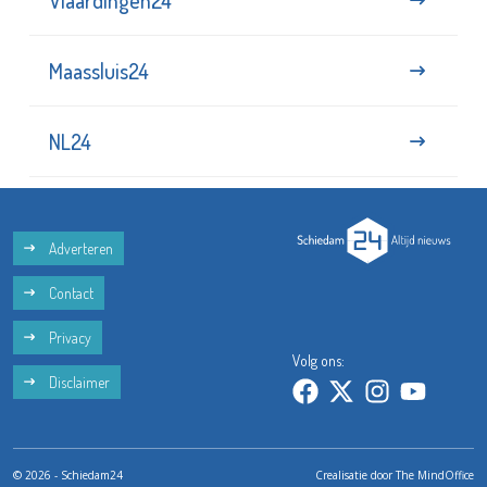
Maassluis24
NL24
Adverteren
Contact
Privacy
Volg ons:
Disclaimer
© 2026 - Schiedam24
Crealisatie door
The MindOffice