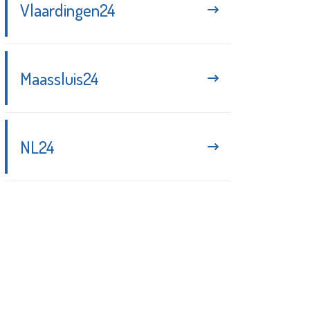
Vlaardingen24
Maassluis24
NL24
Blijf up-to-date