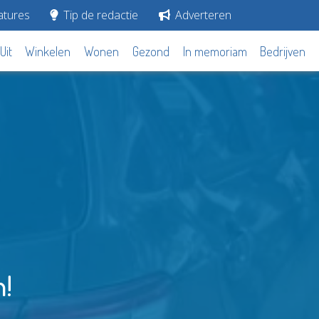
tures
Tip de redactie
Adverteren
Uit
Winkelen
Wonen
Gezond
In memoriam
Bedrijven
n!