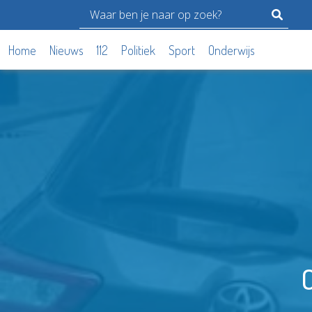
Home
Nieuws
112
Politiek
Sport
Onderwijs
C