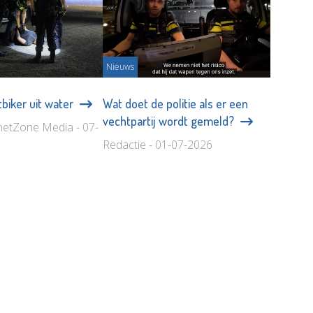
Nieuws
atbiker uit water
Wat doet de politie als er een
vechtpartij wordt gemeld?
netZone Media - 07-
Redactie - 01-07-2026