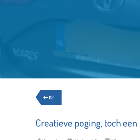
112
Creatieve poging, toch een
Rotterdam The
Museu
Hague Airport
Vlaardi