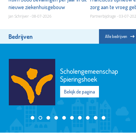
nieuwe ziekenhuisgebouw
zorg aan te vroeg ge
Jan Schrijver - 08-07-2026
Partnerbijdrage - 03-07-20
Bedrijven
Alle bedrijven
Naut
Bekijk de pagina