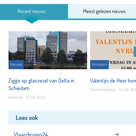
Recent nieuws
Meest gelezen nieuws
Nieuws
Winkelen
ot
Ziggo op glasvezel van Delta in
Valentijn de Heer ko
Schiedam
Partnerbijdrage - 06-08-20
Redactie - 07-08-2026
Lees ook
Vlaardingen24