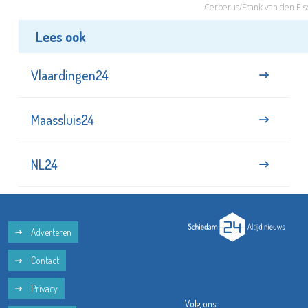
Cerberus/Frank van den Els
Lees ook
Vlaardingen24
Maassluis24
NL24
Adverteren
Contact
Privacy
Volg ons: