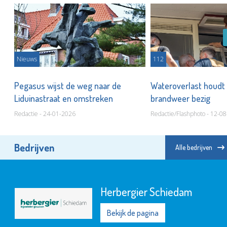
Nieuws
112
Pegasus wijst de weg naar de
Wateroverlast houdt 
Liduinastraat en omstreken
brandweer bezig
Redactie - 24-01-2026
Redactie/Flashphoto - 12-0
Bedrijven
Alle bedrijven
Herbergier Schiedam
Bekijk de pagina