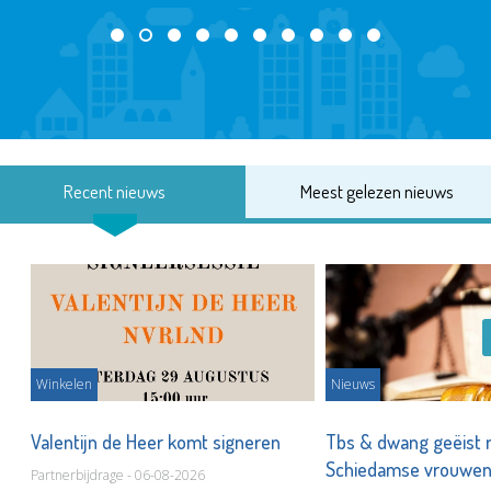
Recent nieuws
Meest gelezen nieuws
Winkelen
Nieuws
Valentijn de Heer komt signeren
Tbs & dwang geëist 
Schiedamse vrouwe
Partnerbijdrage - 06-08-2026