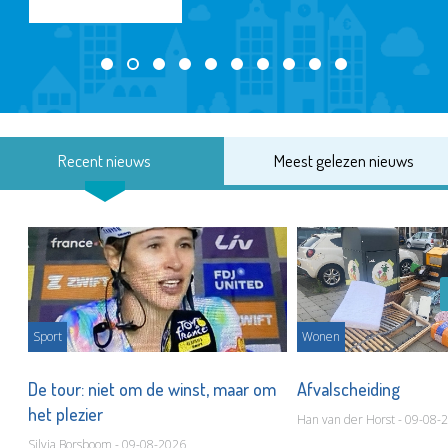
Recent nieuws
Meest gelezen nieuws
Sport
Wonen
De tour: niet om de winst, maar om
Afvalscheiding
het plezier
Han van der Horst - 09-08-
Silvia Borsboom - 09-08-2026