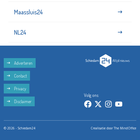
Maassluis24
NL24
Adverteren
Contact
Privacy
Volg ons:
Disclaimer
© 2026 - Schiedam24
Crealisatie door
The MindOffice