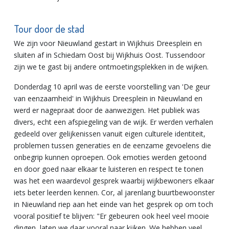
Tour door de stad
We zijn voor Nieuwland gestart in Wijkhuis Dreesplein en
sluiten af in Schiedam Oost bij Wijkhuis Oost. Tussendoor
zijn we te gast bij andere ontmoetingsplekken in de wijken.
Donderdag 10 april was de eerste voorstelling van 'De geur
van eenzaamheid' in Wijkhuis Dreesplein in Nieuwland en
werd er nagepraat door de aanwezigen. Het publiek was
divers, echt een afspiegeling van de wijk. Er werden verhalen
gedeeld over gelijkenissen vanuit eigen culturele identiteit,
problemen tussen generaties en de eenzame gevoelens die
onbegrip kunnen oproepen. Ook emoties werden getoond
en door goed naar elkaar te luisteren en respect te tonen
was het een waardevol gesprek waarbij wijkbewoners elkaar
iets beter leerden kennen. Cor, al jarenlang buurtbewoonster
in Nieuwland riep aan het einde van het gesprek op om toch
vooral positief te blijven: "Er gebeuren ook heel veel mooie
dingen, laten we daar vooral naar kijken. We hebben veel