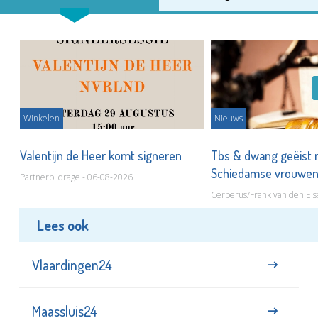
Winkelen
Nieuws
Valentijn de Heer komt signeren
Tbs & dwang geëist 
Schiedamse vrouwe
Partnerbijdrage - 06-08-2026
Cerberus/Frank van den Els
Lees ook
Vlaardingen24
Maassluis24