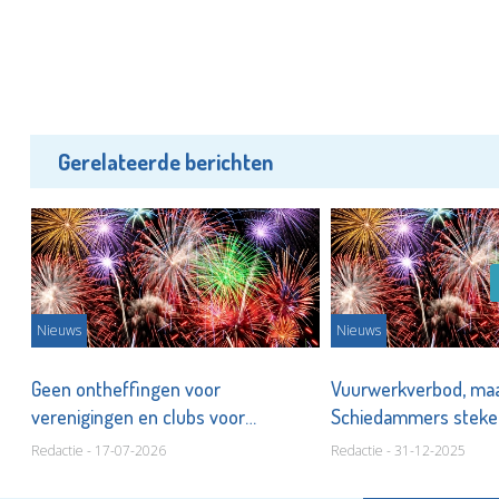
Gerelateerde berichten
Nieuws
Nieuws
Geen ontheffingen voor
Vuurwerkverbod, ma
verenigingen en clubs voor
Schiedammers steke
vuurwerk
Redactie - 17-07-2026
Redactie - 31-12-2025