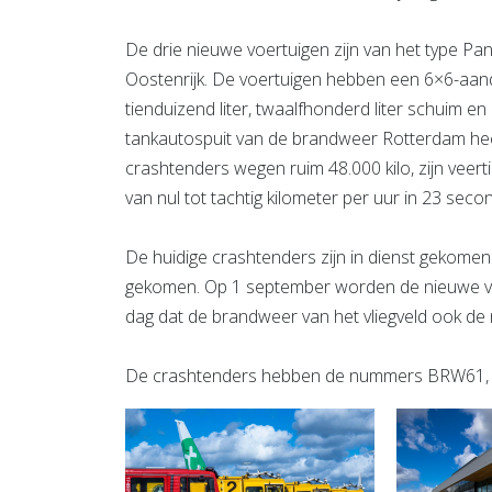
De drie nieuwe voertuigen zijn van het type P
Oostenrijk. De voertuigen hebben een 6×6-aandr
tienduizend liter, twaalfhonderd liter schuim en
tankautospuit van de brandweer Rotterdam hee
crashtenders wegen ruim 48.000 kilo, zijn veert
van nul tot tachtig kilometer per uur in 23 seco
De huidige crashtenders zijn in dienst gekomen
gekomen. Op 1 september worden de nieuwe voe
dag dat de brandweer van het vliegveld ook de
De crashtenders hebben de nummers BRW61