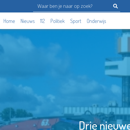
Home
Nieuws
112
Politiek
Sport
Onderwijs
Drie nieuwe