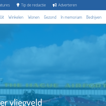
tures
Tip de redactie
Adverteren
Uit
Winkelen
Wonen
Gezond
In memoriam
Bedrijven
er vliegveld