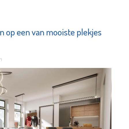
 op een van mooiste plekjes
g
MAES notarissen
c
Bekijk de pagina
e pagina
n