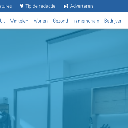
tures
Tip de redactie
Adverteren
Uit
Winkelen
Wonen
Gezond
In memoriam
Bedrijven