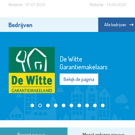
Redactie - 31-07-2026
Redactie - 16-06-2026
Bedrijven
Alle bedrijven
De Witte
Garantiemakelaars
Bekijk de pagina
Recent nieuws
Meest gelezen nieuws