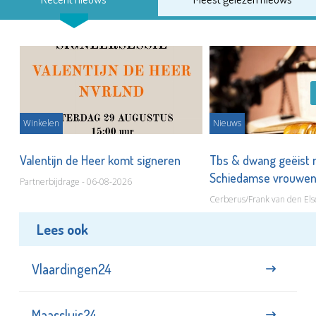
Winkelen
Nieuws
Valentijn de Heer komt signeren
Tbs & dwang geëist 
Schiedamse vrouwe
Partnerbijdrage - 06-08-2026
Cerberus/Frank van den Els
Lees ook
Vlaardingen24
Maassluis24