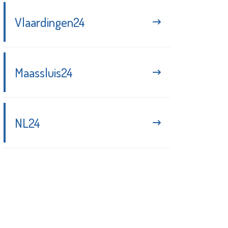
Vlaardingen24
Maassluis24
NL24
Blijf up-to-date