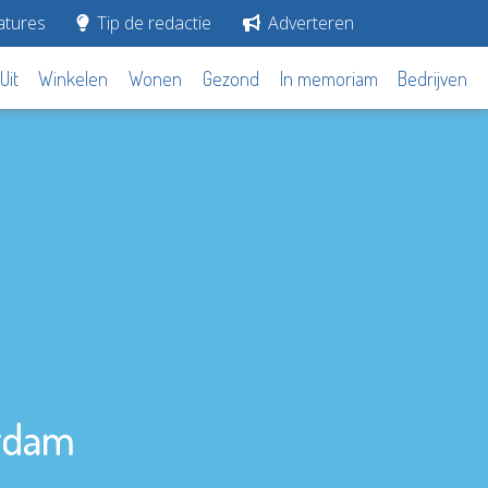
tures
Tip de redactie
Adverteren
Uit
Winkelen
Wonen
Gezond
In memoriam
Bedrijven
erdam