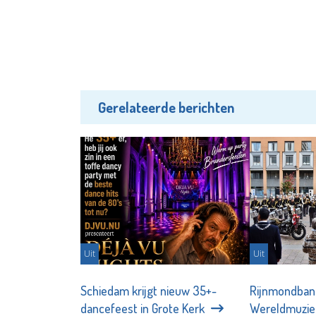
Gerelateerde berichten
Uit
Uit
Schiedam krijgt nieuw 35+-
Rijnmondban
dancefeest in Grote Kerk
Wereldmuzi