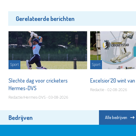
Gerelateerde berichten
Sport
Sport
Slechte dag voor cricketers
Excelsior'20 wint van
Hermes-DVS
Redactie - 02-08-2026
Redactie/Hermes-DVS - 03-08-2026
Bedrijven
Alle bedrijven