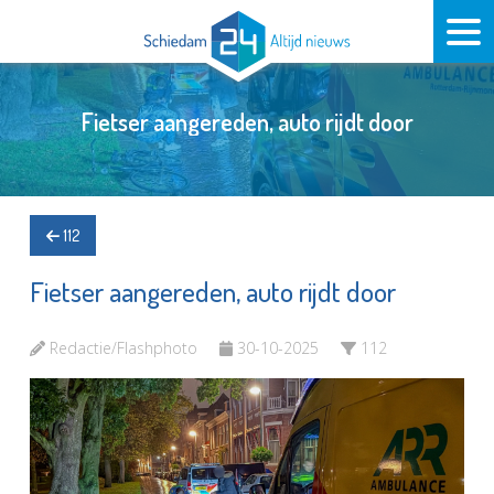
Fietser aangereden, auto rijdt door
112
Fietser aangereden, auto rijdt door
Redactie/Flashphoto
30-10-2025
112